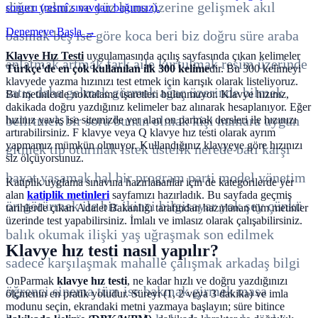
diğer
yalnız
ve
yüz
bunu
üzerine
gelişmek
akıl
sonucu (resmî sınavdan bağımsız).
Denemeye Başla →
basmak
beş
ise
göre
koca
beri
biz
doğru
süre
araba
Klavye Hız Testi
uygulamasında açılış sayfasında çıkan kelimeler
anlatmak
artmak
fark
aile
kurtulmak
resim
üzerinde
Türkçe'de en çok kullanılan ilk 300 kelime
dir. Bu 300 kelimeyi
klavyede yazma hızınızı test etmek için karışık olarak listeliyoruz.
satış
daha
gelmek
görmek
ağaç
üzerinde
bilmek
Bu metinlerde noktalama işaretleri bulunmuyor. Klavye hızınız,
dakikada doğru yazdığınız kelimeler baz alınarak hesaplanıyor. Eğer
belirtmek
bir
soru
bunun
olmak
kişi
numara
uygun
hızınız yavaş ise sitemizde yer alan on parmak dersleri ile hızınızı
artırabilirsiniz. F klavye veya Q klavye hız testi olarak ayrım
yapmamız mümkün olmuyor. Kullandığınız klavyeye göre hızınızı
gitmek
tip
oturmak
istek
üstelik
nerede
batı
karşı
siz ölçüyorsunuz.
hayat
yaşamak
hal
bir
program
parti
model
yönetim
Katiplik uyglama sınavına hazırlananlar için de kategorilerde yer
alan
katiplik metinleri
sayfamızı hazırladık. Bu sayfada geçmiş
ön
götürmek
ile
biz
ikinci
bilgisayar
yok
şey
çünkü
tarihlerde çıkan Adalet Bakanlığı tarafından hazırlanan tüm metinler
üzerinde test yapabilirsiniz. İmlalı ve imlasız olarak çalışabilirsiniz.
balık
okumak
ilişki
yaş
uğraşmak
son
edilmek
Klavye hız testi nasıl yapılır?
sadece
karşılaşmak
mahalle
çalışmak
arkadaş
bilgi
OnParmak
klavye hız testi
, ne kadar hızlı ve doğru yazdığınızı
öğrenci
sinema
tüm
ise
bakmak
girmek
masa
ölçmenin en pratik yoludur. Süreyi (1, 2 veya 3 dakika) ve imla
modunu seçin, ekrandaki metni yazmaya başlayın; süre bitince