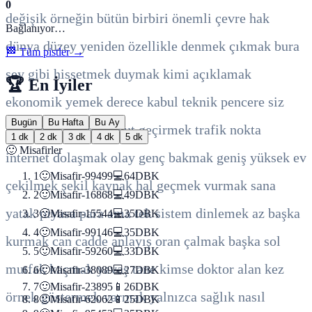
0
değişik
örneğin
bütün
birbiri
önemli
çevre
hak
Bağlanıyor…
dünya
düzey
yeniden
özellikle
denmek
çıkmak
bura
🏁 Tüm pistler →
şey
gibi
hissetmek
duymak
kimi
açıklamak
🏆 En İyiler
ekonomik
yemek
derece
kabul
teknik
pencere
siz
Bugün
Bu Hafta
Bu Ay
bırakmak
hemen
vücut
geçirmek
trafik
nokta
1 dk
2 dk
3 dk
4 dk
5 dk
🙂 Misafirler
internet
dolaşmak
olay
genç
bakmak
geniş
yüksek
ev
1
🙂
Misafir-99499
💻
64
DBK
çekilmek
şekil
kaynak
hal
geçmek
vurmak
sana
2
🙂
Misafir-16868
💻
49
DBK
yatak
piyasa
para
ama
tek
sistem
dinlemek
az
başka
3
🙂
Misafir-15544
💻
35
DBK
4
🙂
Misafir-99146
💻
35
DBK
kurmak
can
cadde
anlayış
oran
çalmak
başka
sol
5
🙂
Misafir-59260
💻
33
DBK
mutfak
kaçmak
yavaş
tane
kimse
doktor
alan
kez
6
🙂
Misafir-38089
💻
27
DBK
7
🙂
Misafir-23895
📱
26
DBK
örnek
göstermek
varmak
yalnızca
sağlık
nasıl
8
🙂
Misafir-62062
📱
25
DBK