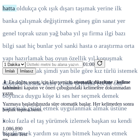
hatta
oldukça
çok
ışık
dışarı
taşımak
yerine
ilk
banka
çalışmak
değiştirmek
güneş
gün
sanat
yer
genel
toprak
uzun
yağ
baba
yıl
şu
firma
ilgi
bazı
bilgi
saat
hiç
bunlar
yol
sanki
hasta
o
araştırma
orta
yapı
hazırlamak
baş
oyun
özellik
yıl
konuşmak
01:00
durmak
sormak
şimdi
yan
bile
göre
kız
türlü
istemek
İmlalı
İmlasız
📱 En doğru sonuç için klavyenizin
otomatik düzeltme / kelime
düşmek
burada
sonra
içinde
açılmak
çocuk
oda
tahmini
ni kapatın ve öneri çubuğundaki kelimelere dokunmadan
yazın.
boyunca
duygu
köşe
ki
ses
her
seçmek
demek
Yazmaya başladığınızda süre otomatik başlar. Her kelimeden sonra
yaratmak
güzel
etmek
uygulanmak
almak
üstüne
boşluk tuşuna basın.
koku
fazla
el
taş
yürümek
izlemek
başkan
su
kendi
⚡
1.086.890
bir
dönmek
yardım
su
aynı
bitmek
hayvan
etmek
Toplam Test