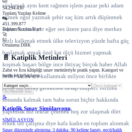
⌨️
söylemek
aynı
kent
rağmen
işlem
pazar
peki
adam
54.294.430
Toplam Yazılan Kelime
ekmek
oğul
yazmak
şehir
saç
kim
artık
düşünmek
🔤
451.399.877
ödemek
ortak
yer
eğer
ses
üzere
para
diye
merkez
Toplam Yazılan Harf
🚀
51
hızlı
kalkmak
etmek
ülke
televizyon
yüzde
hafta
güç
Ortalama DBK
başlamak
atmak
özel
kat
ölçü
hizmet
yapmak
📄 Katiplik Metinleri
koşmak
başarı
bölge
ince
ihtiyaç
birçok
haber
Allah
Zabıt ve İcra kâtipliği sınav metinleriyle pratik yapın. Kategori ve
metin seçip başlayın.
hedef
kulak
ara
kullanmak
milyon
önce
birlikte
proje
hiç
savaş
gerekmek
hesap
müşteri
vermek
Bu Metinle Test
📝
sonunda
kalmak
tam
baba
sorun
hiçbir
hakkında
Katiplik Sınav Simülasyonu
yapılmak
hız
tekrar
çekmek
hoş
zor
ulaşmak
dört
SİMÜLASYON
erkek
üst
çalışma
diye
kafa
kadın
en
toplum
alınmak
Sınav düzeninde alıştırma: 3 dakika, 90 kelime barajı, geçti/kaldı