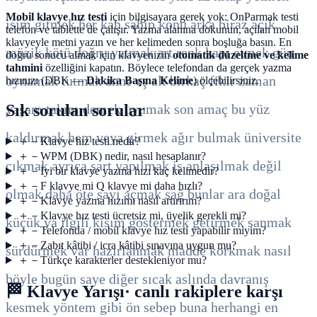
Mobil klavye hız testi
için bilgisayara gerek yok: OnParmak testi
isim
gitmek
her
kan
sahip
konu
arka
biraz
açık
telefon ve tablette de çalışır. Yazma alanına dokunun, açılan mobil
klavyeyle metni yazın ve her kelimeden sonra boşluğa basın. En
müzik
kötü
doğru
yatmak
art
renk
kapı
etmek
gün
doğru sonucu almak için klavyenizin
otomatik düzeltme ve kelime
tahmini
özelliğini kapatın. Böylece telefondan da gerçek yazma
oynamak
tutmak
anne
eş
alt
birkaç
fikir
zaman
hızınızı (DBK —
Dakika Başına Kelime
) ölçebilirsiniz.
yaşam
takım
demek
uyumak
son
amaç
bu
yüz
Sık sorulan sorular
kaldırmak
hem
veya
girmek
ağır
bulmak
üniversite
＋
－
Klavye hız testi nedir?
＋
－
WPM (DBK) nedir, nasıl hesaplanır?
çıkmak
ayrıca
şart
yapılmak
iş
anlaşılmak
değil
＋
－
İyi bir klavye yazma hızı kaç kelimedir?
＋
－
F klavye mi Q klavye mi daha hızlı?
olmak
daha
öte
sayı
açmak
sağ
bunlar
ara
doğal
＋
－
Klavye yazma hızımı nasıl artırırım?
＋
－
Klavye hız testi ücretsiz mi, üyelik gerekli mi?
küçük
ya
ilgili
kısım
göstermek
getirmek
sanmak
＋
－
Telefonda / mobil klavye hız testi yapabilir miyim?
＋
－
Zabıt kâtibi / icra kâtibi sınavına uygun mu?
sürdürmek
var
hazırlanmak
madde
korkmak
nasıl
＋
－
Türkçe karakterler destekleniyor mu?
böyle
bugün
saye
diğer
sıcak
aslında
davranış
🏁
Klavye Yarışı
· canlı rakiplere karşı
kesmek
yöntem
gibi
ön
sebep
buna
herhangi
en