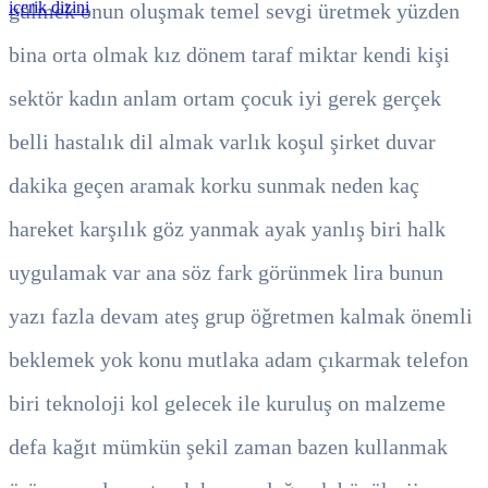
içerik dizini
gülmek
onun
oluşmak
temel
sevgi
üretmek
yüzden
bina
orta
olmak
kız
dönem
taraf
miktar
kendi
kişi
sektör
kadın
anlam
ortam
çocuk
iyi
gerek
gerçek
belli
hastalık
dil
almak
varlık
koşul
şirket
duvar
dakika
geçen
aramak
korku
sunmak
neden
kaç
hareket
karşılık
göz
yanmak
ayak
yanlış
biri
halk
uygulamak
var
ana
söz
fark
görünmek
lira
bunun
yazı
fazla
devam
ateş
grup
öğretmen
kalmak
önemli
beklemek
yok
konu
mutlaka
adam
çıkarmak
telefon
biri
teknoloji
kol
gelecek
ile
kuruluş
on
malzeme
defa
kağıt
mümkün
şekil
zaman
bazen
kullanmak