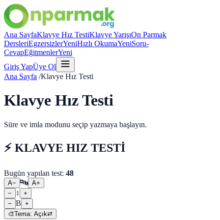
Ana Sayfa
Klavye Hız Testi
Klavye Yarışı
On Parmak
Dersleri
Egzersizler
Yeni
Hızlı Okuma
Yeni
Soru-
Cevap
Eğitmenler
Yeni
Giriş Yap
Üye Ol
Ana Sayfa
/
Klavye Hız Testi
Klavye Hız Testi
Süre ve imla modunu seçip yazmaya başlayın.
⚡ KLAVYE HIZ TESTİ
Bugün yapılan test:
48
🔤
A−
A+
↕
−
+
B
−
+
🎨
Tema:
Açık
⇄