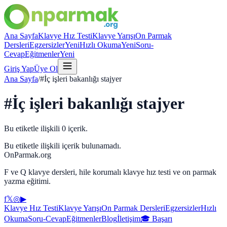
Ana Sayfa
Klavye Hız Testi
Klavye Yarışı
On Parmak
Dersleri
Egzersizler
Yeni
Hızlı Okuma
Yeni
Soru-
Cevap
Eğitmenler
Yeni
Giriş Yap
Üye Ol
Ana Sayfa
/
#
İç işleri bakanlığı stajyer
#
İç işleri bakanlığı stajyer
Bu etiketle ilişkili
0
içerik.
Bu etiketle ilişkili içerik bulunamadı.
OnParmak.org
F ve Q klavye dersleri, hile korumalı klavye hız testi ve on parmak
yazma eğitimi.
f
𝕏
◎
▶
Klavye Hız Testi
Klavye Yarışı
On Parmak Dersleri
Egzersizler
Hızlı
Okuma
Soru-Cevap
Eğitmenler
Blog
İletişim
🎓 Başarı