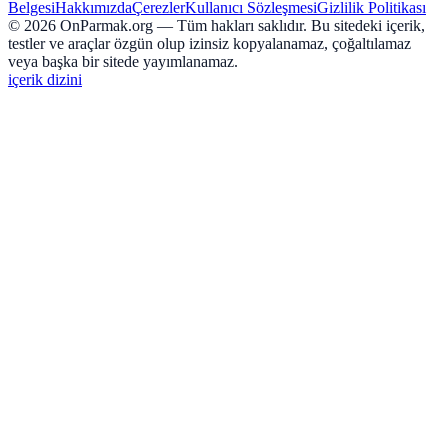
Belgesi
Hakkımızda
Çerezler
Kullanıcı Sözleşmesi
Gizlilik Politikası
©
2026
OnParmak.org — Tüm hakları saklıdır. Bu sitedeki içerik,
testler ve araçlar özgün olup izinsiz kopyalanamaz, çoğaltılamaz
veya başka bir sitede yayımlanamaz.
içerik dizini